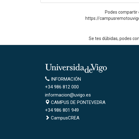
Podes compartir o
https://campusremotouvig
Se tes dúbidas, podes co
Universidade
de
Información
INFORMACIÓN
Vigo
+34 986 812 000
informacion@uvigo.es
Campus
CAMPUS DE PONTEVEDRA
de
+34 986 801 949
Pontevedra
CampusCREA