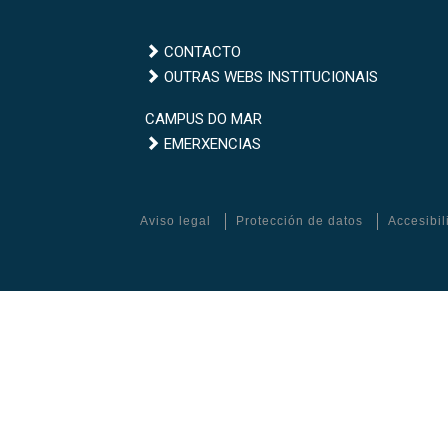
CONTACTO
Outras
OUTRAS WEBS INSTITUCIONAIS
webs
Campus
CAMPUS DO MAR
institucionais
Emerxencias
do
EMERXENCIAS
Mar
Aviso legal
Protección de datos
Accesibi