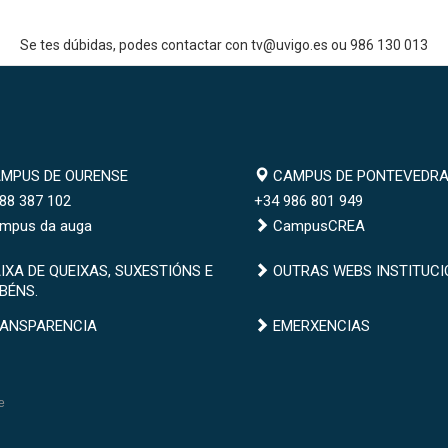
Se tes dúbidas, podes contactar con tv@uvigo.es ou 986 130 013
mpus
Campus
MPUS DE OURENSE
CAMPUS DE PONTEVEDR
de
88 387 102
+34 986 801 949
ense
Pontevedra
mpus da auga
CampusCREA
xa
Outras
IXA DE QUEIXAS, SUXESTIÓNS E
OUTRAS WEBS INSTITUCI
BÉNS.
webs
ixas,
institucionais
nsparencia
Emerxencias
ANSPARENCIA
EMERXENCIAS
estións
abéns.
e