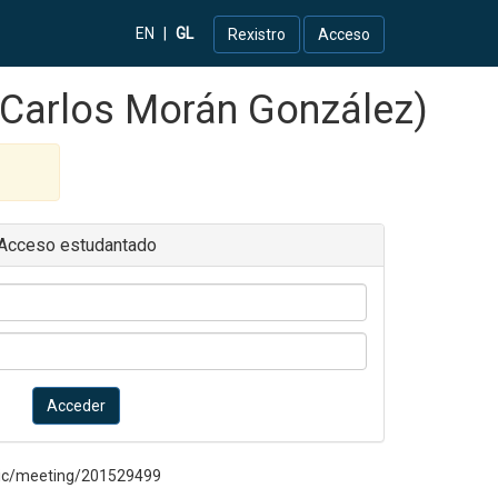
EN
|
GL
Rexistro
Acceso
e Carlos Morán González)
Acceso estudantado
Acceder
blic/meeting/201529499