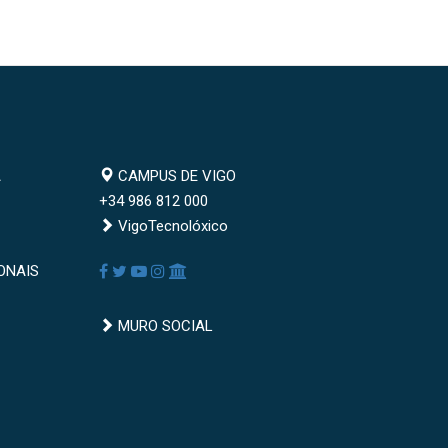
Campus
A
CAMPUS DE VIGO
de
+34 986 812 000
Vigo
VigoTecnolóxico
Redes
Facebook
Twitter
Youtube
Instagram
AppleU
ONAIS
sociais
Muro
MURO SOCIAL
social