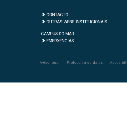
CONTACTO
Outras
OUTRAS WEBS INSTITUCIONAIS
webs
Campus
CAMPUS DO MAR
institucionais
Emerxencias
do
EMERXENCIAS
Mar
Aviso legal
Protección de datos
Accesibi