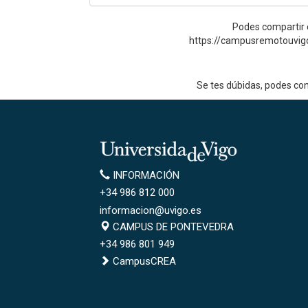
Podes compartir o
https://campusremotouvig
Se tes dúbidas, podes co
Universidade
de
Información
INFORMACIÓN
Vigo
+34 986 812 000
informacion@uvigo.es
Campus
CAMPUS DE PONTEVEDRA
de
+34 986 801 949
Pontevedra
CampusCREA