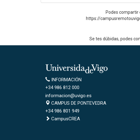
Podes compartir o
https://campusremotouvig
Se tes dúbidas, podes co
Universidade
de
Información
INFORMACIÓN
Vigo
+34 986 812 000
informacion@uvigo.es
Campus
CAMPUS DE PONTEVEDRA
de
+34 986 801 949
Pontevedra
CampusCREA