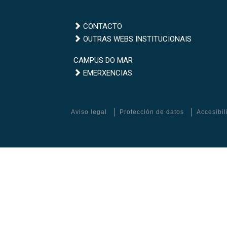
CONTACTO
Outras
OUTRAS WEBS INSTITUCIONAIS
webs
Campus
CAMPUS DO MAR
institucionais
Emerxencias
do
EMERXENCIAS
Mar
Aviso legal
Protección de datos
Accesibi