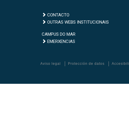
CONTACTO
Outras
OUTRAS WEBS INSTITUCIONAIS
webs
Campus
CAMPUS DO MAR
institucionais
Emerxencias
do
EMERXENCIAS
Mar
Aviso legal
Protección de datos
Accesibi