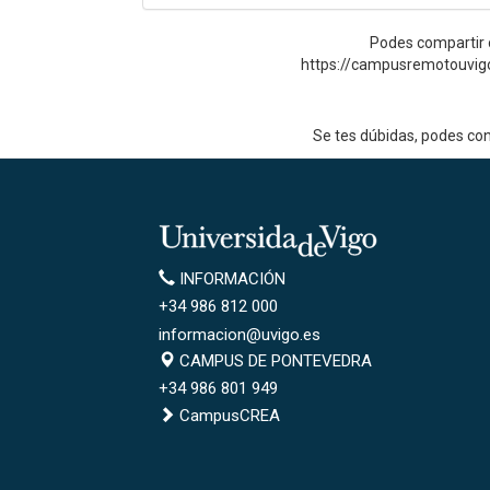
Podes compartir o
https://campusremotouvig
Se tes dúbidas, podes co
Universidade
de
Información
INFORMACIÓN
Vigo
+34 986 812 000
informacion@uvigo.es
Campus
CAMPUS DE PONTEVEDRA
de
+34 986 801 949
Pontevedra
CampusCREA