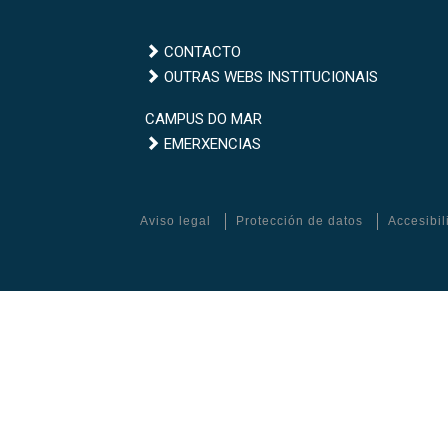
CONTACTO
Outras
OUTRAS WEBS INSTITUCIONAIS
webs
Campus
CAMPUS DO MAR
institucionais
Emerxencias
do
EMERXENCIAS
Mar
Aviso legal
Protección de datos
Accesibi