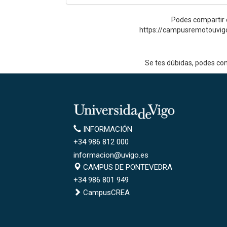
Podes compartir o
https://campusremotouvig
Se tes dúbidas, podes co
Universidade
de
Información
INFORMACIÓN
Vigo
+34 986 812 000
informacion@uvigo.es
Campus
CAMPUS DE PONTEVEDRA
de
+34 986 801 949
Pontevedra
CampusCREA