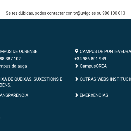
Se tes dúbidas, podes contactar con tv@uvigo.es ou 986 130 013
mpus
Campus
MPUS DE OURENSE
CAMPUS DE PONTEVEDR
de
88 387 102
+34 986 801 949
ense
Pontevedra
mpus da auga
CampusCREA
xa
Outras
IXA DE QUEIXAS, SUXESTIÓNS E
OUTRAS WEBS INSTITUCI
BÉNS.
webs
ixas,
institucionais
nsparencia
Emerxencias
ANSPARENCIA
EMERXENCIAS
estións
abéns.
e