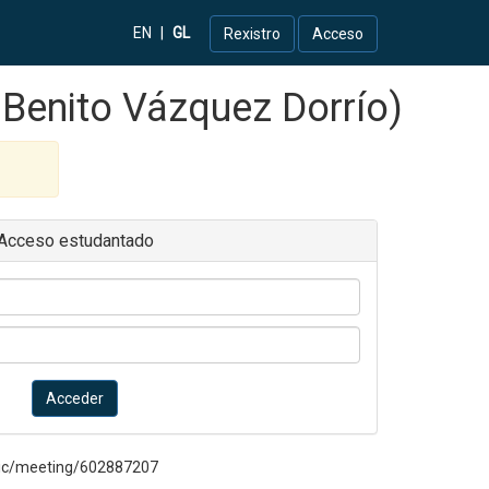
EN
|
GL
Rexistro
Acceso
 Benito Vázquez Dorrío)
Acceso estudantado
Acceder
blic/meeting/602887207