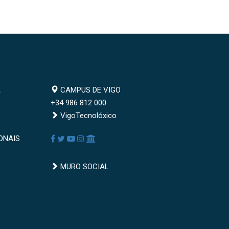
Campus
A
CAMPUS DE VIGO
de
+34 986 812 000
Vigo
VigoTecnolóxico
Redes
Facebook
Twitter
Youtube
Instagram
AppleU
ONAIS
sociais
Muro
MURO SOCIAL
social