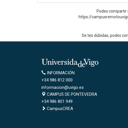
Podes compartir o
https://campusremotouvig
Se tes dúbidas, podes co
Universidade
de
Información
INFORMACIÓN
Vigo
+34 986 812 000
informacion@uvigo.es
Campus
CAMPUS DE PONTEVEDRA
de
+34 986 801 949
Pontevedra
CampusCREA