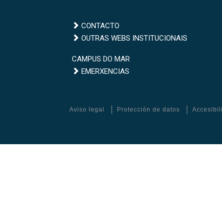
CONTACTO
Outras
OUTRAS WEBS INSTITUCIONAIS
webs
Campus
CAMPUS DO MAR
institucionais
Emerxencias
do
EMERXENCIAS
Mar
Aviso legal
Protección de datos
Accesibi